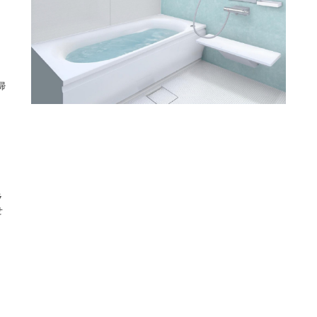
掃
。
ラ
せ