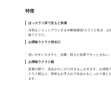
特徴
ほっカラリ床で足もと快適
冷気をシャットアウトするＷ断熱構造!カラリと乾き、お
除ラクラク。
お掃除ラクラク排水口
洗いやすいカタチと、抗菌・防カビ効果でサッときれい
お掃除ラクラク鏡
炭素の膜で、水あかのこびり付きをふせぎます。お掃除
クラク鏡なら、簡単なお手入れで水あかをしっかり落と
ます。