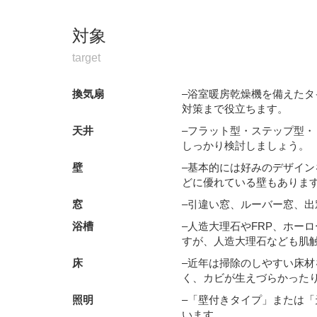
対象
target
換気扇
–浴室暖房乾燥機を備えた
対策まで役立ちます。
天井
–フラット型・ステップ型
しっかり検討しましょう。
壁
–基本的には好みのデザイン
どに優れている壁もありま
窓
–引違い窓、ルーバー窓、
浴槽
–人造大理石やFRP、ホー
すが、人造大理石なども肌
床
–近年は掃除のしやすい床
く、カビが生えづらかった
照明
–「壁付きタイプ」または
います。