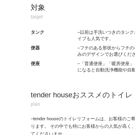
対象
target
タンク
–以前は手洗いつきのタン
イプも人気です。
便器
–フチのある形状からフチ
みのデザインでお選びくだ
便座
–「普通便座」「暖房便座
になると自動洗浄機能や自
tender houseおススメのトイレ
plan
–tender houseのトイレリフォームは、お客
ります。 その中でも特にお客様からの人気が高く
てくださいませ。