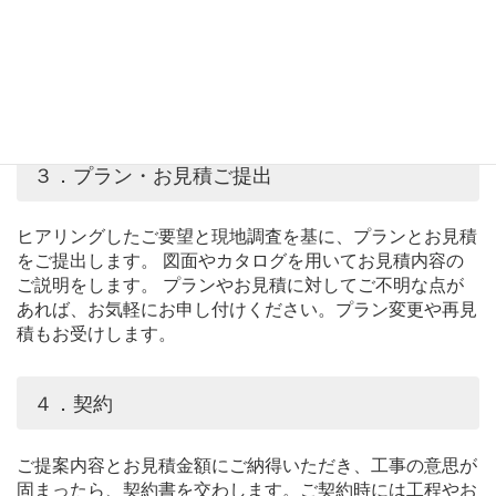
合せをします。お客様の暮らしをより快適にするため、現
在のライフスタイルや収納の様子など少々踏み込んだこと
をお伺いする場合がありますが、プランを作成するうえで
とても重要なことになりますので、ご了承ください。 ま
た、現場の採寸や写真撮影をさせていただきます。
３．プラン・お見積ご提出
ヒアリングしたご要望と現地調査を基に、プランとお見積
をご提出します。 図面やカタログを用いてお見積内容の
ご説明をします。 プランやお見積に対してご不明な点が
あれば、お気軽にお申し付けください。プラン変更や再見
積もお受けします。
４．契約
ご提案内容とお見積金額にご納得いただき、工事の意思が
固まったら、契約書を交わします。ご契約時には工程やお